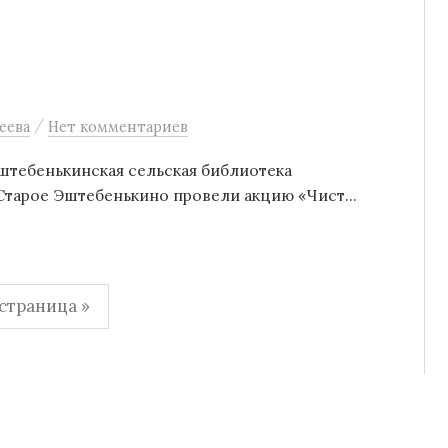
/
еева
Нет комментариев
Эштебенькинская сельская библиотека
тарое Эштебенькино провели акцию «Чист...
страница »