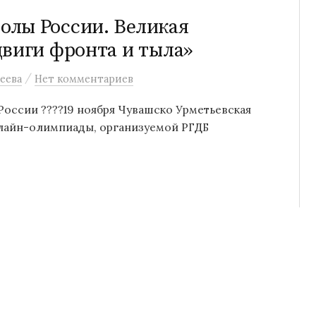
олы России. Великая
двиги фронта и тыла»
/
еева
Нет комментариев
ссии ????19 ноября Чувашско Урметьевская
нлайн-олимпиады, организуемой РГДБ