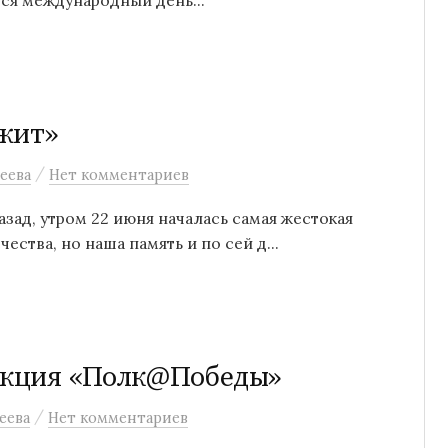
жит»
/
еева
Нет комментариев
зад, утром 22 июня началась самая жестокая
ества, но наша память и по сей д...
Акция «Полк@Победы»
/
еева
Нет комментариев