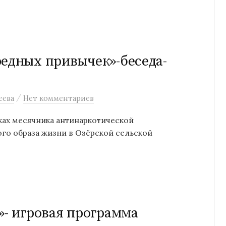
редных привычек»-беседа-
/
еева
Нет комментариев
ках месячника антинаркотической
го образа жизни в Озёрской сельской
»- игровая программа