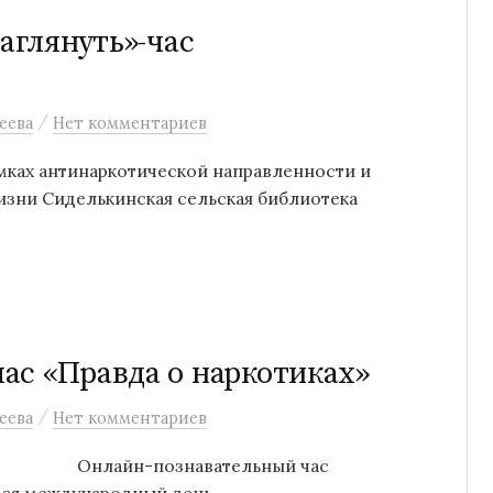
заглянуть»-час
/
еева
Нет комментариев
амках антинаркотической направленности и
изни Сиделькинская сельская библиотека
ас «Правда о наркотиках»
/
еева
Нет комментариев
лиотека Онлайн-познавательный час
ся международный день...