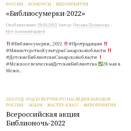
РОССИИ
КОНКУРСЫ
МЕРОПРИЯТИЯ
/
/
«Библиосумерки-2022»
/
Опубликовано
29.05.2022
Автор:
Оксана Помпеева
Нет комментариев
#Библиосумерки_2022
#Протрадиции
#МинистерствоКультурыСамарскойобласти
#ДетскиеБиблиотекиСамарскойобласти
#МежпоселенческаяДетскаяБиблиотека
28 мая в
Межп...
2022 ГОД -ГОД КУЛЬТУРНОГО НАСЛЕДИЯ НАРОДОВ
РОССИИ
АКЦИЯ
МАСТЕР-КЛАСС
МЕРОПРИЯТИЯ
/
/
/
Всероссийская акция
Библионочь-2022