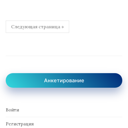
Пагинация
Следующая страница »
записей
Анкетирование
Войти
Регистрация