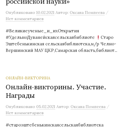
российской науки»
/
Опубликовано
10.02.2021
Автор:
Оксана Помпеева
Нет комментариев
#Великиеученые_и_ихОткрытия
#УдельноДуванейскаясельскаябиблиоте
Старо
Эштебенькинская сельскаябиблиотека,м/р Челно-
Вершинский МАУ ЦКР,Самарская область,библиот...
ОНЛАЙН-ВИКТОРИНА
Онлайн-викторины. Участие.
Награды
/
Опубликовано
05.02.2021
Автор:
Оксана Помпеева
Нет комментариев
#староэштебенькинскаясельскаябиблиотека