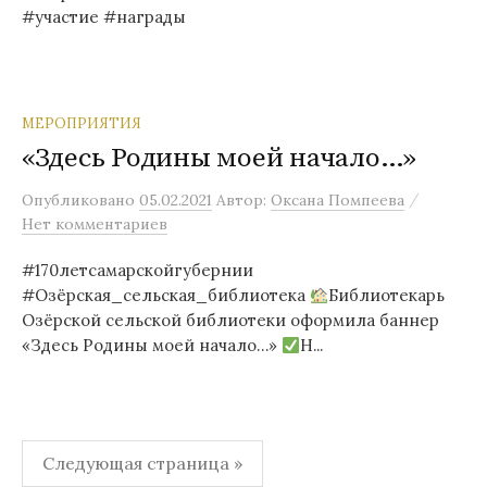
#участие #награды
МЕРОПРИЯТИЯ
«Здесь Родины моей начало…»
/
Опубликовано
05.02.2021
Автор:
Оксана Помпеева
Нет комментариев
#170летсамарскойгубернии
#Озёрская_сельская_библиотека
Библиотекарь
Озёрской сельской библиотеки оформила баннер
«Здесь Родины моей начало…»
Н...
Пагинация
Следующая страница »