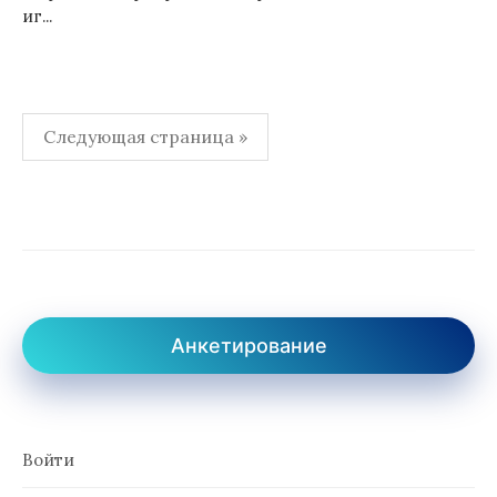
иг...
Пагинация
Следующая страница »
записей
Анкетирование
Войти