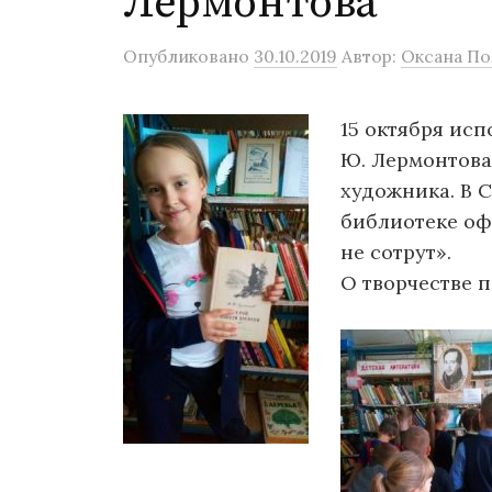
Лермонтова
Опубликовано
30.10.2019
Автор:
Оксана П
15 октября исп
Ю. Лермонтова 
художника. В 
библиотеке оф
не сотрут».
О творчестве п