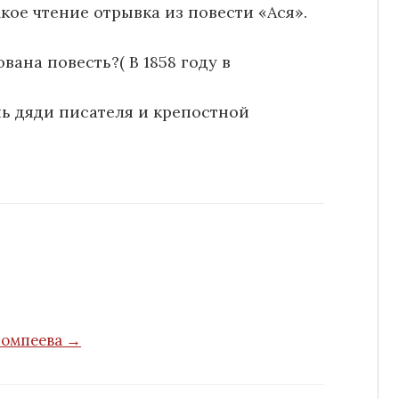
ое чтение отрывка из повести «Ася».
ана повесть?( В 1858 году в
чь дяди писателя и крепостной
Помпеева →