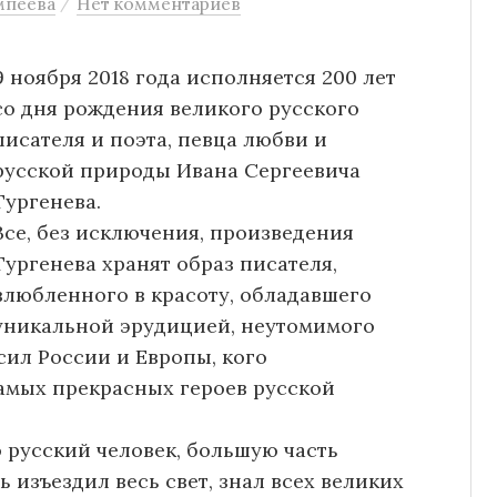
/
мпеева
Нет комментариев
9 ноября 2018 года исполняется 200 лет
со дня рождения великого русского
писателя и поэта, певца любви и
русской природы Ивана Сергеевича
Тургенева.
Все, без исключения, произведения
Тургенева хранят образ писателя,
влюбленного в красоту, обладавшего
уникальной эрудицией, неутомимого
сил России и Европы, кого
амых прекрасных героев русской
 русский человек, большую часть
 изъездил весь свет, знал всех великих