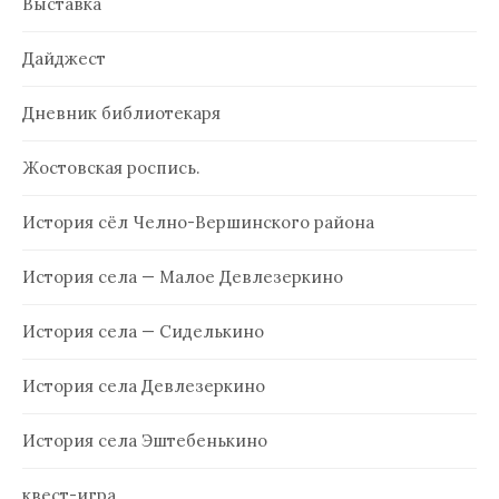
Выставка
Дайджест
Дневник библиотекаря
Жостовская роспись.
История сёл Челно-Вершинского района
История села — Малое Девлезеркино
История села — Сиделькино
История села Девлезеркино
История села Эштебенькино
квест-игра