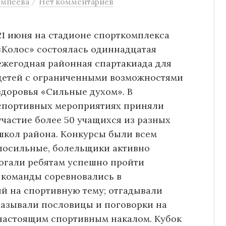
/
омпеева
Нет комментариев
21 июня на стадионе спорткомплекса
«Колос» состоялась одиннадцатая
ежегодная районная спартакиада для
детей с ограниченными возможностями
здоровья «Сильные духом». В
спортивных мероприятиях приняли
участие более 50 учащихся из разных
школ района. Конкурсы были всем
посильные, болельщики активно
могали ребятам успешно пройти
 команды соревновались в
й на спортивную тему; отгадывали
 называли пословицы и поговорки на
 настоящим спортивным накалом. Кубок