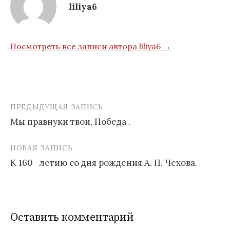
liliya6
Посмотреть все записи автора liliya6 →
ПРЕДЫДУЩАЯ ЗАПИСЬ
Навигация
Мы правнуки твои, Победа .
по
записям
НОВАЯ ЗАПИСЬ
К 160 -летию со дня рождения А. П. Чехова.
Оставить комментарий