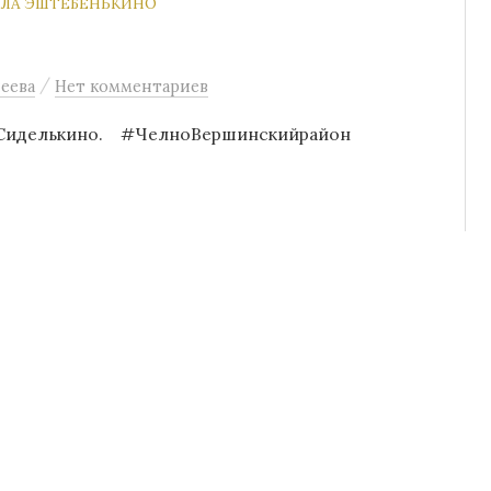
ЕЛА ЭШТЕБЕНЬКИНО
/
еева
Нет комментариев
ела Сиделькино. #ЧелноВершинскийрайон