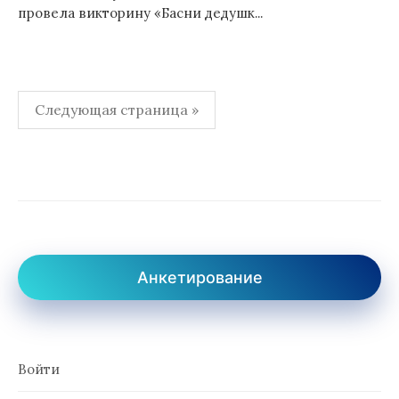
провела викторину «Басни дедушк...
Пагинация
Следующая страница »
записей
Анкетирование
Войти